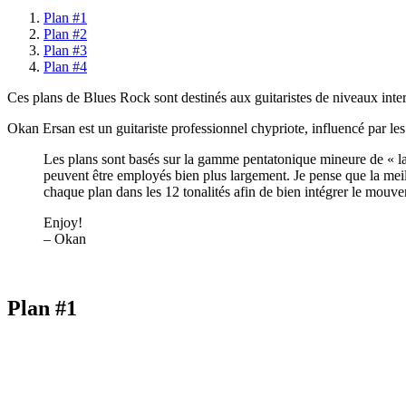
Plan #1
Plan #2
Plan #3
Plan #4
Ces plans de Blues Rock sont destinés aux guitaristes de niveaux interm
Okan Ersan est un guitariste professionnel chypriote, influencé par les 
Les plans sont basés sur la gamme pentatonique mineure de « la »
peuvent être employés bien plus largement. Je pense que la meill
chaque plan dans les 12 tonalités afin de bien intégrer le mouve
Enjoy!
– Okan
Plan #1