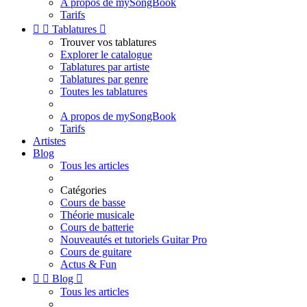
A propos de mySongBook
Tarifs


Tablatures

Trouver vos tablatures
Explorer le catalogue
Tablatures par artiste
Tablatures par genre
Toutes les tablatures
A propos de mySongBook
Tarifs
Artistes
Blog
Tous les articles
Catégories
Cours de basse
Théorie musicale
Cours de batterie
Nouveautés et tutoriels Guitar Pro
Cours de guitare
Actus & Fun


Blog

Tous les articles