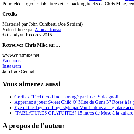
Pour télécharger les tablatures et les backing tracks de Chris Mike, re
Credits
Masterisé par John Cuniberti (Joe Satriani)
Vidéo filmée par
Athina Tousia
© Candyrat Records 2015
Retrouvez Chris Mike sur…
www.chrismike.net
Facebook
Instagram
JamTrackCentral
Vous aimerez aussi
Gorillaz "Feel Good Inc." arrangé par Luca Stricagnoli
Apprenez à jouer Sweet Child O' Mine de Guns N' Roses à la g
Eye of the Tiger en fingerstyle par Van Larkins à la guitare aco
[TABLATURES GRATUITES] 15 intros de Muse à la guitare
A propos de l'auteur