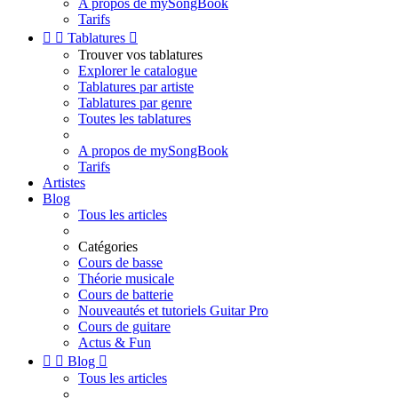
A propos de mySongBook
Tarifs


Tablatures

Trouver vos tablatures
Explorer le catalogue
Tablatures par artiste
Tablatures par genre
Toutes les tablatures
A propos de mySongBook
Tarifs
Artistes
Blog
Tous les articles
Catégories
Cours de basse
Théorie musicale
Cours de batterie
Nouveautés et tutoriels Guitar Pro
Cours de guitare
Actus & Fun


Blog

Tous les articles