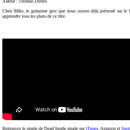
Auteur : Thomas Duflos
Chris Mike, le guitariste grec que nous avions déjà présenté sur le
apprendre tous les plans de ce titre.
Retrouvez le single de Dead Inside single sur
iTunes
, Amazon et
Spot