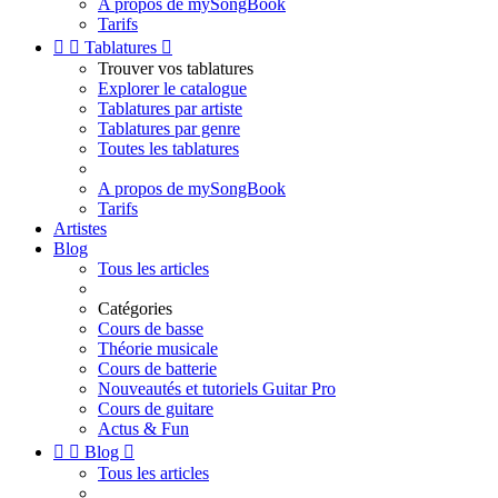
A propos de mySongBook
Tarifs


Tablatures

Trouver vos tablatures
Explorer le catalogue
Tablatures par artiste
Tablatures par genre
Toutes les tablatures
A propos de mySongBook
Tarifs
Artistes
Blog
Tous les articles
Catégories
Cours de basse
Théorie musicale
Cours de batterie
Nouveautés et tutoriels Guitar Pro
Cours de guitare
Actus & Fun


Blog

Tous les articles