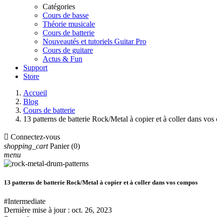
Catégories
Cours de basse
Théorie musicale
Cours de batterie
Nouveautés et tutoriels Guitar Pro
Cours de guitare
Actus & Fun
Support
Store
Accueil
Blog
Cours de batterie
13 patterns de batterie Rock/Metal à copier et à coller dans vo

Connectez-vous
shopping_cart
Panier
(0)
menu
13 patterns de batterie Rock/Metal à copier et à coller dans vos compos
#Intermediate
Dernière mise à jour :
oct. 26, 2023