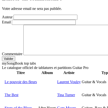
Votre adresse email ne sera pas publiée.
Auteur
Email
Commentaire
Valider
my
Song
Book top tabs
Le catalogue officiel de tablatures et partitions Guitar Pro
Titre
Album
Artiste
Typ
Le pouvoir des fleurs
Laurent Voulzy
Guitar & Vocals
The Best
Tina Turner
Guitar & Vocals
Story of the Blues
After Hours
Gary Moore
Guitars, Bass & 