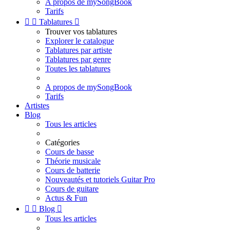
A propos de mySongBook
Tarifs


Tablatures

Trouver vos tablatures
Explorer le catalogue
Tablatures par artiste
Tablatures par genre
Toutes les tablatures
A propos de mySongBook
Tarifs
Artistes
Blog
Tous les articles
Catégories
Cours de basse
Théorie musicale
Cours de batterie
Nouveautés et tutoriels Guitar Pro
Cours de guitare
Actus & Fun


Blog

Tous les articles