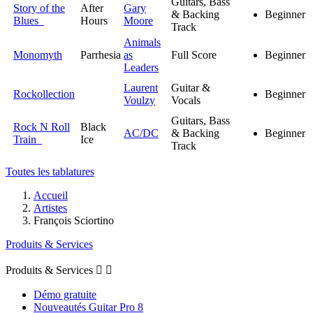
Guitars, Bass
Story of the
After
Gary
& Backing
Beginner
Blues
Hours
Moore
Track
Animals
Monomyth
Parrhesia
as
Full Score
Beginner
Leaders
Laurent
Guitar &
Rockollection
Beginner
Voulzy
Vocals
Guitars, Bass
Rock N Roll
Black
AC/DC
& Backing
Beginner
Train
Ice
Track
Toutes les tablatures
Accueil
Artistes
François Sciortino
Produits & Services
Produits & Services


Démo gratuite
Nouveautés Guitar Pro 8