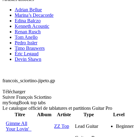
Adrian Bellue
Marina’s Decacorde
Edina Balczo
Kenneth Acoustic
Renan Rusch
Tom Anello
Pedro Issler
Timo Brauwers
Éric Legaud
Devin Shawn
francois_sciortino-jipeto.gp
Télécharger
Suivre François Sciortino
my
Song
Book top tabs
Le catalogue officiel de tablatures et partitions Guitar Pro
Titre
Album
Artiste
Type
Level
Gimme All
ZZ Top
Lead Guitar
Beginner
Your Lovin'