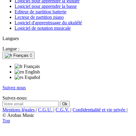
Logiciel pour apprendre la guitare
Logiciel pour apprendre la basse
Editeur de partition batterie
Lecteur de partition piano
Logiciel d'apprentissage du ukulélé
Logiciel de notation musicale
Langues
Langue :
Français

Français
English
Español
Suivez nous
Suivez-nous:
Mentions légales
|
C.G.U.
|
C.G.V.
|
Confidentialité et vie privée
|
© Arobas Music
Top