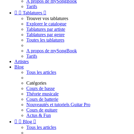
A propos de mySongBook
Tarifs


Tablatures

Trouver vos tablatures
Explorer le catalogue
Tablatures par artiste
Tablatures par genre
Toutes les tablatures
A propos de mySongBook
Tarifs
Artistes
Blog
Tous les articles
Catégories
Cours de basse
Théorie musicale
Cours de batterie
Nouveautés et tutoriels Guitar Pro
Cours de guitare
Actus & Fun


Blog

Tous les articles