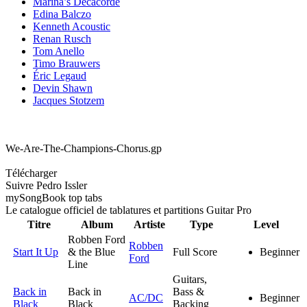
Marina’s Decacorde
Edina Balczo
Kenneth Acoustic
Renan Rusch
Tom Anello
Timo Brauwers
Éric Legaud
Devin Shawn
Jacques Stotzem
We-Are-The-Champions-Chorus.gp
Télécharger
Suivre Pedro Issler
my
Song
Book top tabs
Le catalogue officiel de tablatures et partitions Guitar Pro
Titre
Album
Artiste
Type
Level
Robben Ford
Robben
Start It Up
& the Blue
Full Score
Beginner
Ford
Line
Guitars,
Back in
Back in
Bass &
AC/DC
Beginner
Black
Black
Backing