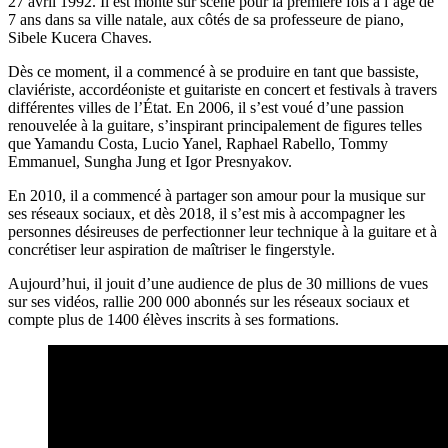
27 avril 1992. Il est monté sur scène pour la première fois à l’âge de
7 ans dans sa ville natale, aux côtés de sa professeure de piano,
Sibele Kucera Chaves.
Dès ce moment, il a commencé à se produire en tant que bassiste,
claviériste, accordéoniste et guitariste en concert et festivals à travers
différentes villes de l’État. En 2006, il s’est voué d’une passion
renouvelée à la guitare, s’inspirant principalement de figures telles
que Yamandu Costa, Lucio Yanel, Raphael Rabello, Tommy
Emmanuel, Sungha Jung et Igor Presnyakov.
En 2010, il a commencé à partager son amour pour la musique sur
ses réseaux sociaux, et dès 2018, il s’est mis à accompagner les
personnes désireuses de perfectionner leur technique à la guitare et à
concrétiser leur aspiration de maîtriser le fingerstyle.
Aujourd’hui, il jouit d’une audience de plus de 30 millions de vues
sur ses vidéos, rallie 200 000 abonnés sur les réseaux sociaux et
compte plus de 1400 élèves inscrits à ses formations.