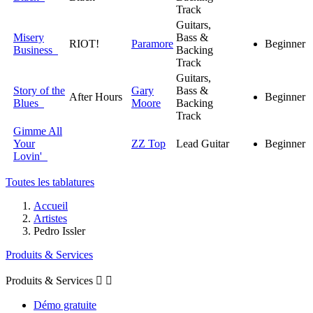
Track
Guitars,
Misery
Bass &
RIOT!
Paramore
Beginner
Business
Backing
Track
Guitars,
Story of the
Gary
Bass &
After Hours
Beginner
Blues
Moore
Backing
Track
Gimme All
Your
ZZ Top
Lead Guitar
Beginner
Lovin'
Toutes les tablatures
Accueil
Artistes
Pedro Issler
Produits & Services
Produits & Services


Démo gratuite