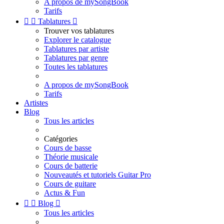
A propos de mySongBook
Tarifs


Tablatures

Trouver vos tablatures
Explorer le catalogue
Tablatures par artiste
Tablatures par genre
Toutes les tablatures
A propos de mySongBook
Tarifs
Artistes
Blog
Tous les articles
Catégories
Cours de basse
Théorie musicale
Cours de batterie
Nouveautés et tutoriels Guitar Pro
Cours de guitare
Actus & Fun


Blog

Tous les articles