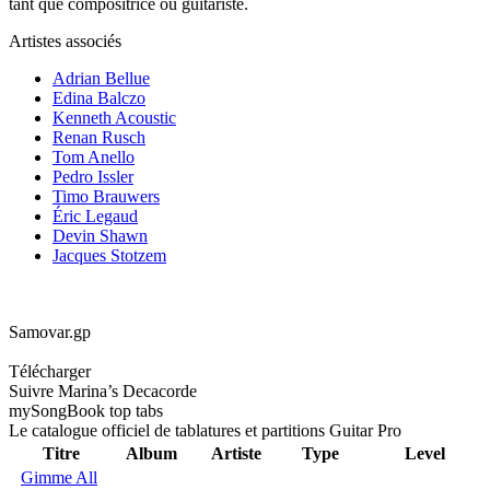
tant que compositrice ou guitariste.
Artistes associés
Adrian Bellue
Edina Balczo
Kenneth Acoustic
Renan Rusch
Tom Anello
Pedro Issler
Timo Brauwers
Éric Legaud
Devin Shawn
Jacques Stotzem
Samovar.gp
Télécharger
Suivre Marina’s Decacorde
my
Song
Book top tabs
Le catalogue officiel de tablatures et partitions Guitar Pro
Titre
Album
Artiste
Type
Level
Gimme All