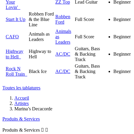
Your
ZZ Top
Lead Guitar
Beginner
Lovin'
Robben Ford
Robben
Start It Up
& the Blue
Full Score
Beginner
Ford
Line
Animals
Animals as
CAFO
as
Full Score
Beginner
Leaders
Leaders
Guitars, Bass
Highway
Highway to
AC/DC
& Backing
Beginner
to Hell
Hell
Track
Guitars, Bass
Rock N
Black Ice
AC/DC
& Backing
Beginner
Roll Train
Track
Toutes les tablatures
Accueil
Artistes
Marina’s Decacorde
Produits & Services
Produits & Services

