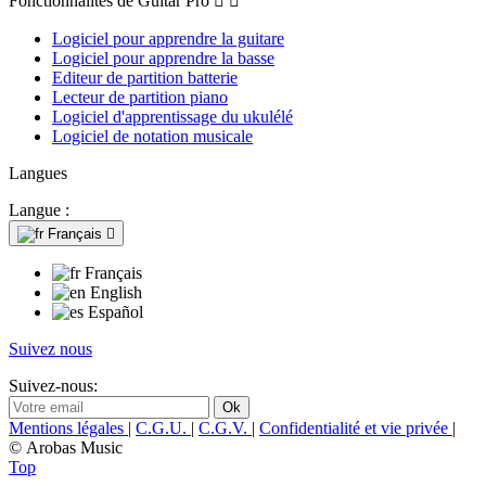
Fonctionnalités de Guitar Pro


Logiciel pour apprendre la guitare
Logiciel pour apprendre la basse
Editeur de partition batterie
Lecteur de partition piano
Logiciel d'apprentissage du ukulélé
Logiciel de notation musicale
Langues
Langue :
Français

Français
English
Español
Suivez nous
Suivez-nous:
Mentions légales
|
C.G.U.
|
C.G.V.
|
Confidentialité et vie privée
|
© Arobas Music
Top