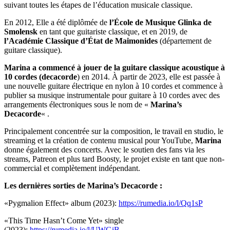
suivant toutes les étapes de l’éducation musicale classique.
En 2012, Elle a été diplômée de
l’École de Musique Glinka de
Smolensk
en tant que guitariste classique, et en 2019, de
l’Académie Classique d’État de Maimonides
(département de
guitare classique).
Marina a commencé à jouer de la guitare classique acoustique à
10 cordes (decacorde
) en 2014. À partir de 2023, elle est passée à
une nouvelle guitare électrique en nylon à 10 cordes et commence à
publier sa musique instrumentale pour guitare à 10 cordes avec des
arrangements électroniques sous le nom de «
Marina’s
Decacorde
« .
Principalement concentrée sur la composition, le travail en studio, le
streaming et la création de contenu musical pour YouTube,
Marina
donne également des concerts. Avec le soutien des fans via les
streams, Patreon et plus tard Boosty, le projet existe en tant que non-
commercial et complètement indépendant.
Les dernières sorties de Marina’s Decacorde :
«Pygmalion Effect» album (2023):
https://rumedia.io/l/Qq1sP
«This Time Hasn’t Come Yet» single
(2023):
https://rumedia.io/l/UWGiB