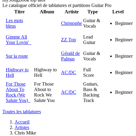
Le catalogue officiel de tablatures et partitions Guitar Pro
Titre
Album
Artiste
Type
Level
Les mots
Guitar &
Christophe
Beginner
bleus
Vocals
Gimme All
Lead
ZZ Top
Beginner
Your Lovin'
Guitar
Gérald de
Guitar &
Sur la route
Beginner
Palmas
Vocals
Highway to
Highway to
Full
AC/DC
Beginner
Hell
Hell
Score
For Those
For Those
Guitars,
About To
About to
Bass &
AC/DC
Beginner
Rock (We
Rock We
Backing
Salute You)
Salute You
Track
Toutes les tablatures
Accueil
Artistes
Chris Mike