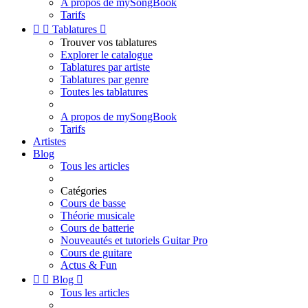
A propos de mySongBook
Tarifs


Tablatures

Trouver vos tablatures
Explorer le catalogue
Tablatures par artiste
Tablatures par genre
Toutes les tablatures
A propos de mySongBook
Tarifs
Artistes
Blog
Tous les articles
Catégories
Cours de basse
Théorie musicale
Cours de batterie
Nouveautés et tutoriels Guitar Pro
Cours de guitare
Actus & Fun


Blog

Tous les articles