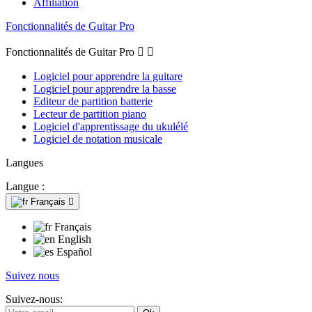
Affiliation
Fonctionnalités de Guitar Pro
Fonctionnalités de Guitar Pro


Logiciel pour apprendre la guitare
Logiciel pour apprendre la basse
Editeur de partition batterie
Lecteur de partition piano
Logiciel d'apprentissage du ukulélé
Logiciel de notation musicale
Langues
Langue :
Français

Français
English
Español
Suivez nous
Suivez-nous: