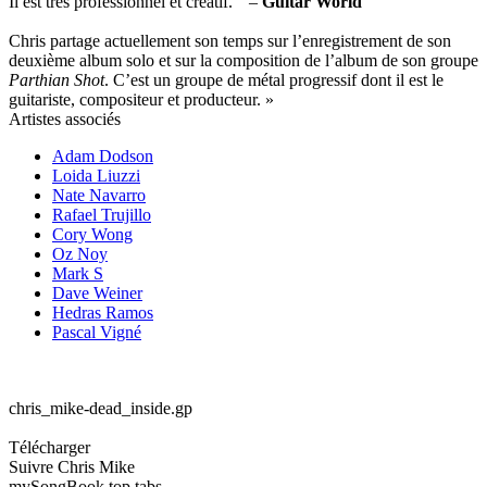
Il est très professionnel et créatif. " –
Guitar World
Chris partage actuellement son temps sur l’enregistrement de son
deuxième album solo et sur la composition de l’album de son groupe
Parthian Shot
. C’est un groupe de métal progressif dont il est le
guitariste, compositeur et producteur. »
Artistes associés
Adam Dodson
Loida Liuzzi
Nate Navarro
Rafael Trujillo
Cory Wong
Oz Noy
Mark S
Dave Weiner
Hedras Ramos
Pascal Vigné
chris_mike-dead_inside.gp
Télécharger
Suivre Chris Mike
my
Song
Book top tabs