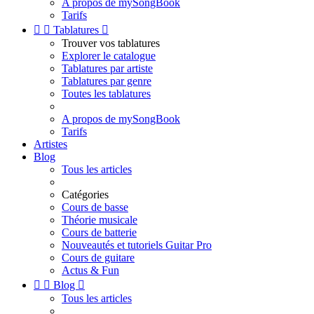
A propos de mySongBook
Tarifs


Tablatures

Trouver vos tablatures
Explorer le catalogue
Tablatures par artiste
Tablatures par genre
Toutes les tablatures
A propos de mySongBook
Tarifs
Artistes
Blog
Tous les articles
Catégories
Cours de basse
Théorie musicale
Cours de batterie
Nouveautés et tutoriels Guitar Pro
Cours de guitare
Actus & Fun


Blog

Tous les articles