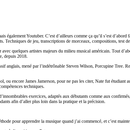
ais également Youtuber. C’est d’ailleurs comme ça qu’il s’est d’abord f
s. Techniques de jeu, transcriptions de morceaux, compositions, test de 
rer avec quelques artistes majeurs du milieu musical américain. Tout d’
de, depuis 2018.
if anglais, mené par l’indétrônable Steven Wilson, Porcupine Tree. Repér
ol, ou encore James Jamerson, pour ne pas les citer, Nate fut étudiant 
 compétences techniques.
d’innombrables exercices, adaptés aux débutants comme aux confirmés, 
dants afin d’aller plus loin dans la pratique et la précision.
 méthode pour apprendre la musique
quand j’ai commencé,
et c’est maint