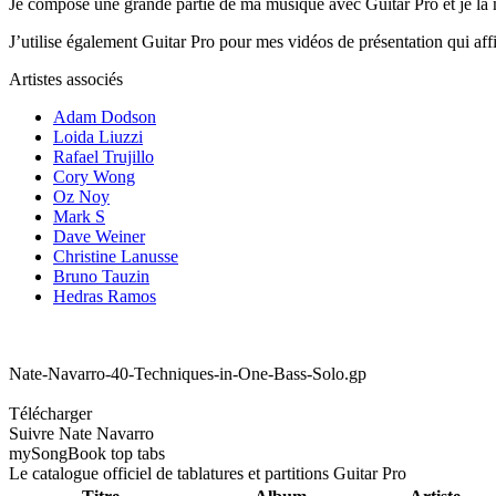
Je compose une grande partie de ma musique avec Guitar Pro et je la m
J’utilise également Guitar Pro pour mes vidéos de présentation qui affic
Artistes associés
Adam Dodson
Loida Liuzzi
Rafael Trujillo
Cory Wong
Oz Noy
Mark S
Dave Weiner
Christine Lanusse
Bruno Tauzin
Hedras Ramos
Nate-Navarro-40-Techniques-in-One-Bass-Solo.gp
Télécharger
Suivre Nate Navarro
my
Song
Book top tabs
Le catalogue officiel de tablatures et partitions Guitar Pro