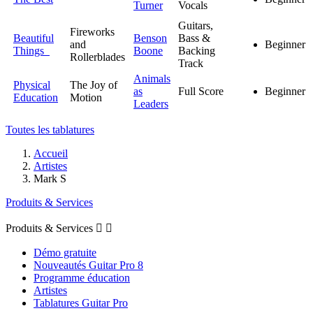
Turner
Vocals
Guitars,
Fireworks
Beautiful
Benson
Bass &
and
Beginner
Things
Boone
Backing
Rollerblades
Track
Animals
Physical
The Joy of
as
Full Score
Beginner
Education
Motion
Leaders
Toutes les tablatures
Accueil
Artistes
Mark S
Produits & Services
Produits & Services


Démo gratuite
Nouveautés Guitar Pro 8
Programme éducation
Artistes
Tablatures Guitar Pro