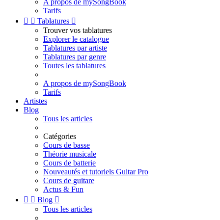
A propos de mySongBook
Tarifs


Tablatures

Trouver vos tablatures
Explorer le catalogue
Tablatures par artiste
Tablatures par genre
Toutes les tablatures
A propos de mySongBook
Tarifs
Artistes
Blog
Tous les articles
Catégories
Cours de basse
Théorie musicale
Cours de batterie
Nouveautés et tutoriels Guitar Pro
Cours de guitare
Actus & Fun


Blog

Tous les articles