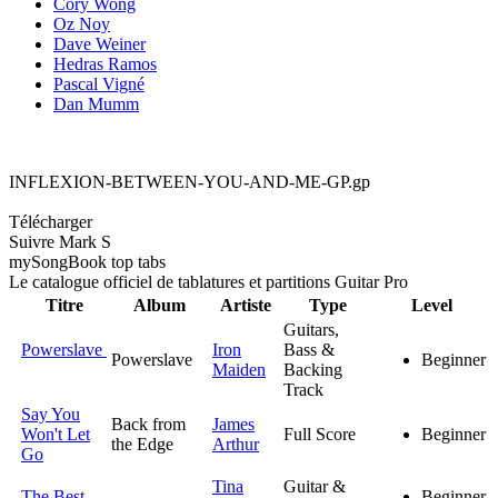
Cory Wong
Oz Noy
Dave Weiner
Hedras Ramos
Pascal Vigné
Dan Mumm
INFLEXION-BETWEEN-YOU-AND-ME-GP.gp
Télécharger
Suivre Mark S
my
Song
Book top tabs
Le catalogue officiel de tablatures et partitions Guitar Pro
Titre
Album
Artiste
Type
Level
Guitars,
Powerslave
Iron
Bass &
Powerslave
Beginner
Maiden
Backing
Track
Say You
Back from
James
Won't Let
Full Score
Beginner
the Edge
Arthur
Go
Tina
Guitar &
The Best
Beginner