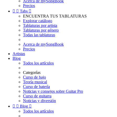
Acerca de mySongBook
Precios


Tabs

ENCUENTRA TUS TABLATURAS
Explorar catálogo
Tablaturas por artista
Tablaturas por género
Todas las tablaturas
Acerca de mySongBook
Precios
Artistas
Blog
Todos los artículos
Categorías
Curso de bajo
Teoría musical
Curso de batería
Noticias y consejos sobre Guitar Pro
Curso de guitarra
Noticias y diversión


Blog

Todos los artículos