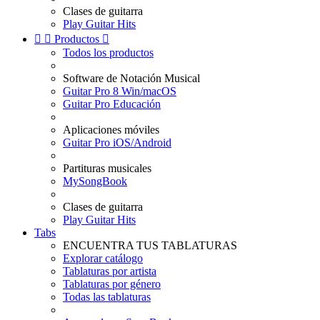
Clases de guitarra
Play Guitar Hits


Productos

Todos los productos
Software de Notación Musical
Guitar Pro 8 Win/macOS
Guitar Pro Educación
Aplicaciones móviles
Guitar Pro iOS/Android
Partituras musicales
MySongBook
Clases de guitarra
Play Guitar Hits
Tabs
ENCUENTRA TUS TABLATURAS
Explorar catálogo
Tablaturas por artista
Tablaturas por género
Todas las tablaturas