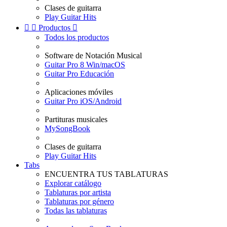
Clases de guitarra
Play Guitar Hits


Productos

Todos los productos
Software de Notación Musical
Guitar Pro 8 Win/macOS
Guitar Pro Educación
Aplicaciones móviles
Guitar Pro iOS/Android
Partituras musicales
MySongBook
Clases de guitarra
Play Guitar Hits
Tabs
ENCUENTRA TUS TABLATURAS
Explorar catálogo
Tablaturas por artista
Tablaturas por género
Todas las tablaturas