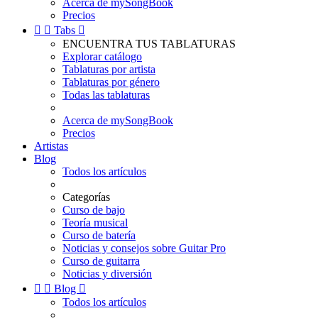
Acerca de mySongBook
Precios


Tabs

ENCUENTRA TUS TABLATURAS
Explorar catálogo
Tablaturas por artista
Tablaturas por género
Todas las tablaturas
Acerca de mySongBook
Precios
Artistas
Blog
Todos los artículos
Categorías
Curso de bajo
Teoría musical
Curso de batería
Noticias y consejos sobre Guitar Pro
Curso de guitarra
Noticias y diversión


Blog

Todos los artículos