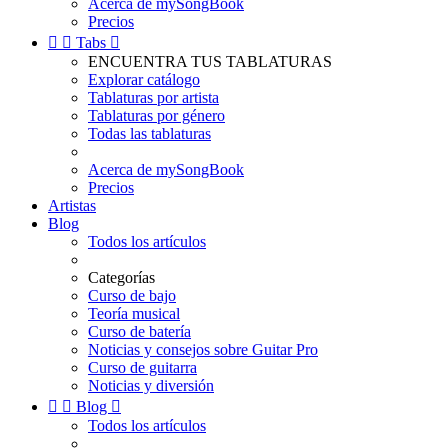
Acerca de mySongBook
Precios


Tabs

ENCUENTRA TUS TABLATURAS
Explorar catálogo
Tablaturas por artista
Tablaturas por género
Todas las tablaturas
Acerca de mySongBook
Precios
Artistas
Blog
Todos los artículos
Categorías
Curso de bajo
Teoría musical
Curso de batería
Noticias y consejos sobre Guitar Pro
Curso de guitarra
Noticias y diversión


Blog

Todos los artículos