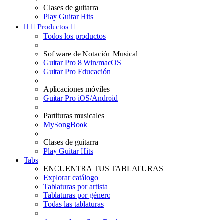
Clases de guitarra
Play Guitar Hits


Productos

Todos los productos
Software de Notación Musical
Guitar Pro 8 Win/macOS
Guitar Pro Educación
Aplicaciones móviles
Guitar Pro iOS/Android
Partituras musicales
MySongBook
Clases de guitarra
Play Guitar Hits
Tabs
ENCUENTRA TUS TABLATURAS
Explorar catálogo
Tablaturas por artista
Tablaturas por género
Todas las tablaturas