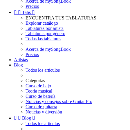
Acerca de mySongBook
Precios


Tabs

ENCUENTRA TUS TABLATURAS
Explorar catálogo
Tablaturas por artista
Tablaturas por género
Todas las tablaturas
Acerca de mySongBook
Precios
Artistas
Blog
Todos los artículos
Categorías
Curso de bajo
Teoría musical
Curso de batería
Noticias y consejos sobre Guitar Pro
Curso de guitarra
Noticias y diversión


Blog

Todos los artículos