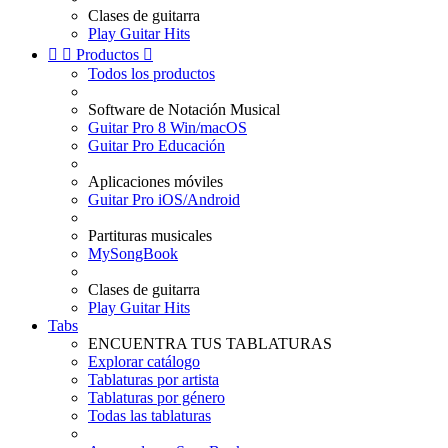
Clases de guitarra
Play Guitar Hits


Productos

Todos los productos
Software de Notación Musical
Guitar Pro 8 Win/macOS
Guitar Pro Educación
Aplicaciones móviles
Guitar Pro iOS/Android
Partituras musicales
MySongBook
Clases de guitarra
Play Guitar Hits
Tabs
ENCUENTRA TUS TABLATURAS
Explorar catálogo
Tablaturas por artista
Tablaturas por género
Todas las tablaturas