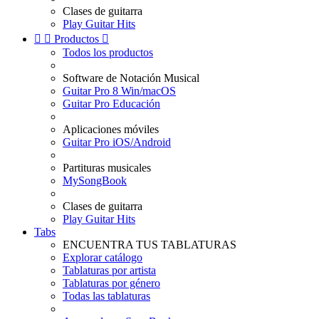
Clases de guitarra
Play Guitar Hits


Productos

Todos los productos
Software de Notación Musical
Guitar Pro 8 Win/macOS
Guitar Pro Educación
Aplicaciones móviles
Guitar Pro iOS/Android
Partituras musicales
MySongBook
Clases de guitarra
Play Guitar Hits
Tabs
ENCUENTRA TUS TABLATURAS
Explorar catálogo
Tablaturas por artista
Tablaturas por género
Todas las tablaturas