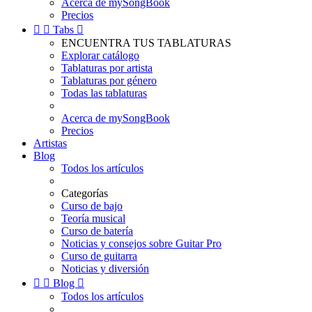
Acerca de mySongBook
Precios


Tabs

ENCUENTRA TUS TABLATURAS
Explorar catálogo
Tablaturas por artista
Tablaturas por género
Todas las tablaturas
Acerca de mySongBook
Precios
Artistas
Blog
Todos los artículos
Categorías
Curso de bajo
Teoría musical
Curso de batería
Noticias y consejos sobre Guitar Pro
Curso de guitarra
Noticias y diversión


Blog

Todos los artículos