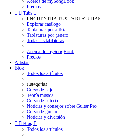
Acerca de mySongBook
Precios


Tabs

ENCUENTRA TUS TABLATURAS
Explorar catálogo
Tablaturas por artista
Tablaturas por género
Todas las tablaturas
Acerca de mySongBook
Precios
Artistas
Blog
Todos los artículos
Categorías
Curso de bajo
Teoría musical
Curso de batería
Noticias y consejos sobre Guitar Pro
Curso de guitarra
Noticias y diversión


Blog

Todos los artículos