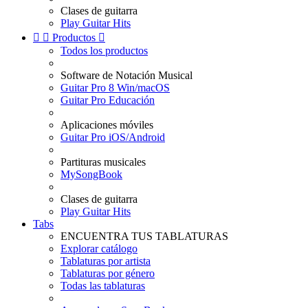
Clases de guitarra
Play Guitar Hits


Productos

Todos los productos
Software de Notación Musical
Guitar Pro 8 Win/macOS
Guitar Pro Educación
Aplicaciones móviles
Guitar Pro iOS/Android
Partituras musicales
MySongBook
Clases de guitarra
Play Guitar Hits
Tabs
ENCUENTRA TUS TABLATURAS
Explorar catálogo
Tablaturas por artista
Tablaturas por género
Todas las tablaturas