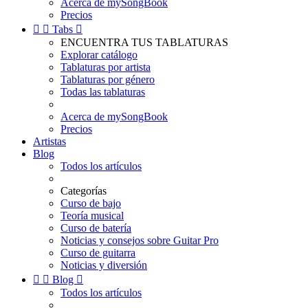
Acerca de mySongBook
Precios


Tabs

ENCUENTRA TUS TABLATURAS
Explorar catálogo
Tablaturas por artista
Tablaturas por género
Todas las tablaturas
Acerca de mySongBook
Precios
Artistas
Blog
Todos los artículos
Categorías
Curso de bajo
Teoría musical
Curso de batería
Noticias y consejos sobre Guitar Pro
Curso de guitarra
Noticias y diversión


Blog

Todos los artículos