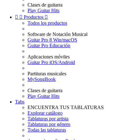
Clases de guitarra
Play Guitar Hits


Productos

Todos los productos
Software de Notación Musical
Guitar Pro 8 Win/macOS
Guitar Pro Educación
Aplicaciones móviles
Guitar Pro iOS/Android
Partituras musicales
MySongBook
Clases de guitarra
Play Guitar Hits
Tabs
ENCUENTRA TUS TABLATURAS
Explorar catálogo
Tablaturas por artista
Tablaturas por género
Todas las tablaturas