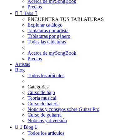
Acerca de mySongBook
Precios


Tabs

ENCUENTRA TUS TABLATURAS
Explorar catálogo
Tablaturas por artista
Tablaturas por género
Todas las tablaturas
Acerca de mySongBook
Precios
Artistas
Blog
Todos los artículos
Categorías
Curso de bajo
Teoría musical
Curso de batería
Noticias y consejos sobre Guitar Pro
Curso de guitarra
Noticias y diversión


Blog

Todos los artículos