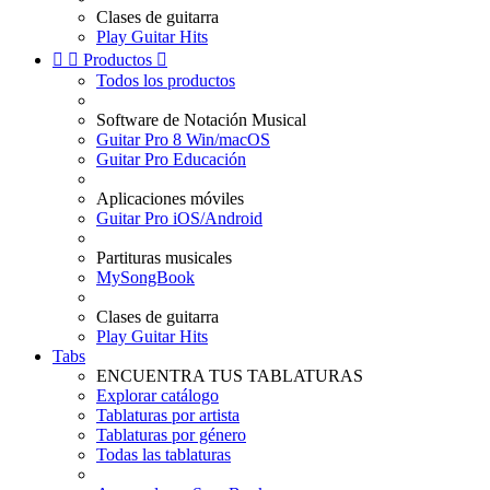
Clases de guitarra
Play Guitar Hits


Productos

Todos los productos
Software de Notación Musical
Guitar Pro 8 Win/macOS
Guitar Pro Educación
Aplicaciones móviles
Guitar Pro iOS/Android
Partituras musicales
MySongBook
Clases de guitarra
Play Guitar Hits
Tabs
ENCUENTRA TUS TABLATURAS
Explorar catálogo
Tablaturas por artista
Tablaturas por género
Todas las tablaturas