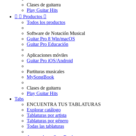
Clases de guitarra
Play Guitar Hits


Productos

Todos los productos
Software de Notación Musical
Guitar Pro 8 Win/macOS
Guitar Pro Educación
Aplicaciones móviles
Guitar Pro iOS/Android
Partituras musicales
MySongBook
Clases de guitarra
Play Guitar Hits
Tabs
ENCUENTRA TUS TABLATURAS
Explorar catálogo
Tablaturas por artista
Tablaturas por género
Todas las tablaturas