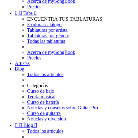
Acerca de mySongBook
Precios


Tabs

ENCUENTRA TUS TABLATURAS
Explorar catálogo
Tablaturas por artista
Tablaturas por género
Todas las tablaturas
Acerca de mySongBook
Precios
Artistas
Blog
Todos los artículos
Categorías
Curso de bajo
Teoría musical
Curso de batería
Noticias y consejos sobre Guitar Pro
Curso de guitarra
Noticias y diversión


Blog

Todos los artículos