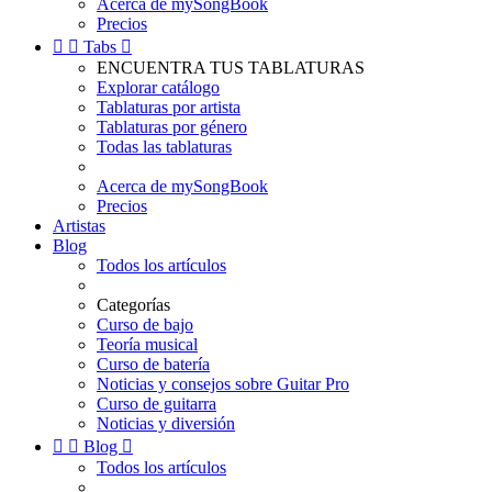
Acerca de mySongBook
Precios


Tabs

ENCUENTRA TUS TABLATURAS
Explorar catálogo
Tablaturas por artista
Tablaturas por género
Todas las tablaturas
Acerca de mySongBook
Precios
Artistas
Blog
Todos los artículos
Categorías
Curso de bajo
Teoría musical
Curso de batería
Noticias y consejos sobre Guitar Pro
Curso de guitarra
Noticias y diversión


Blog

Todos los artículos