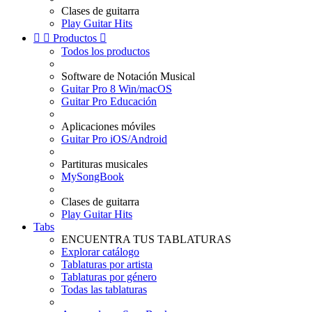
Clases de guitarra
Play Guitar Hits


Productos

Todos los productos
Software de Notación Musical
Guitar Pro 8 Win/macOS
Guitar Pro Educación
Aplicaciones móviles
Guitar Pro iOS/Android
Partituras musicales
MySongBook
Clases de guitarra
Play Guitar Hits
Tabs
ENCUENTRA TUS TABLATURAS
Explorar catálogo
Tablaturas por artista
Tablaturas por género
Todas las tablaturas