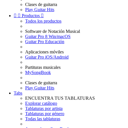
Clases de guitarra
Play Guitar Hits


Productos

Todos los productos
Software de Notación Musical
Guitar Pro 8 Win/macOS
Guitar Pro Educación
Aplicaciones móviles
Guitar Pro iOS/Android
Partituras musicales
MySongBook
Clases de guitarra
Play Guitar Hits
Tabs
ENCUENTRA TUS TABLATURAS
Explorar catálogo
Tablaturas por artista
Tablaturas por género
Todas las tablaturas