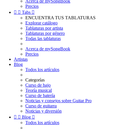
Acerca de mySongBook
Precios


Tabs

ENCUENTRA TUS TABLATURAS
Explorar catálogo
Tablaturas por artista
Tablaturas por género
Todas las tablaturas
Acerca de mySongBook
Precios
Artistas
Blog
Todos los artículos
Categorías
Curso de bajo
Teoría musical
Curso de batería
Noticias y consejos sobre Guitar Pro
Curso de guitarra
Noticias y diversión


Blog

Todos los artículos