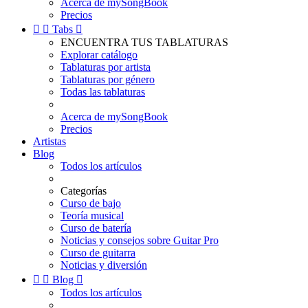
Acerca de mySongBook
Precios


Tabs

ENCUENTRA TUS TABLATURAS
Explorar catálogo
Tablaturas por artista
Tablaturas por género
Todas las tablaturas
Acerca de mySongBook
Precios
Artistas
Blog
Todos los artículos
Categorías
Curso de bajo
Teoría musical
Curso de batería
Noticias y consejos sobre Guitar Pro
Curso de guitarra
Noticias y diversión


Blog

Todos los artículos