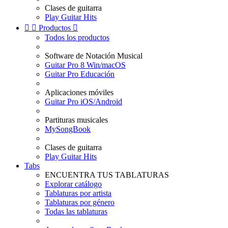
Clases de guitarra
Play Guitar Hits


Productos

Todos los productos
Software de Notación Musical
Guitar Pro 8 Win/macOS
Guitar Pro Educación
Aplicaciones móviles
Guitar Pro iOS/Android
Partituras musicales
MySongBook
Clases de guitarra
Play Guitar Hits
Tabs
ENCUENTRA TUS TABLATURAS
Explorar catálogo
Tablaturas por artista
Tablaturas por género
Todas las tablaturas