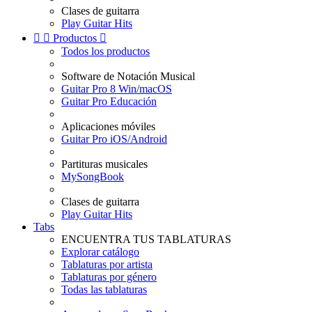
Clases de guitarra
Play Guitar Hits


Productos

Todos los productos
Software de Notación Musical
Guitar Pro 8 Win/macOS
Guitar Pro Educación
Aplicaciones móviles
Guitar Pro iOS/Android
Partituras musicales
MySongBook
Clases de guitarra
Play Guitar Hits
Tabs
ENCUENTRA TUS TABLATURAS
Explorar catálogo
Tablaturas por artista
Tablaturas por género
Todas las tablaturas