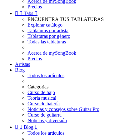
Acerca de mySongBook
Precios


Tabs

ENCUENTRA TUS TABLATURAS
Explorar catálogo
Tablaturas por artista
Tablaturas por género
Todas las tablaturas
Acerca de mySongBook
Precios
Artistas
Blog
Todos los artículos
Categorías
Curso de bajo
Teoría musical
Curso de batería
Noticias y consejos sobre Guitar Pro
Curso de guitarra
Noticias y diversión


Blog

Todos los artículos