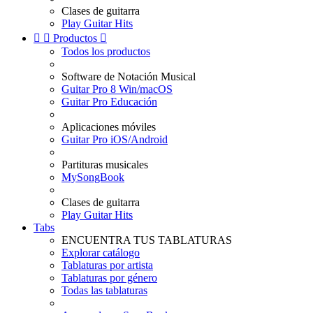
Clases de guitarra
Play Guitar Hits


Productos

Todos los productos
Software de Notación Musical
Guitar Pro 8 Win/macOS
Guitar Pro Educación
Aplicaciones móviles
Guitar Pro iOS/Android
Partituras musicales
MySongBook
Clases de guitarra
Play Guitar Hits
Tabs
ENCUENTRA TUS TABLATURAS
Explorar catálogo
Tablaturas por artista
Tablaturas por género
Todas las tablaturas