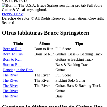
VISTA PREVIA
Previous
Next
Derechos de autor: © All Rights Reserved - International Copyright
Secured
Otras tablaturas
Bruce Springsteen
Título
Álbum
Tipo
Born to Run
Born to Run
Full Score
Born To Run
Born To Run
Guitars, Bass & Backing Track
Born to Run
Guitars & Backing Track
Born to Run
Bass & Backing Track
Dancing in the Dark
Guitar
The River
The River
Full Score
The River
The River
Picking Solo Guitar
The River
The River
Guitar, Bass & Backing Track
The River
Guitar
The River
Bass
Consigue la última versión de Guitar Pro