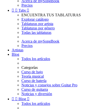
Acerca de mySongBook
Precios


Tabs

ENCUENTRA TUS TABLATURAS
Explorar catálogo
Tablaturas por artista
Tablaturas por género
Todas las tablaturas
Acerca de mySongBook
Precios
Artistas
Blog
Todos los artículos
Categorías
Curso de bajo
Teoría musical
Curso de batería
Noticias y consejos sobre Guitar Pro
Curso de guitarra
Noticias y diversión


Blog

Todos los artículos