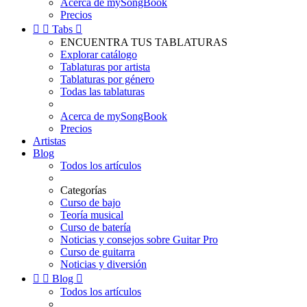
Acerca de mySongBook
Precios


Tabs

ENCUENTRA TUS TABLATURAS
Explorar catálogo
Tablaturas por artista
Tablaturas por género
Todas las tablaturas
Acerca de mySongBook
Precios
Artistas
Blog
Todos los artículos
Categorías
Curso de bajo
Teoría musical
Curso de batería
Noticias y consejos sobre Guitar Pro
Curso de guitarra
Noticias y diversión


Blog

Todos los artículos