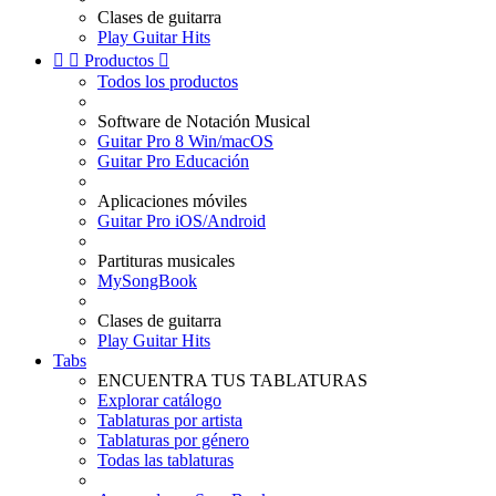
Clases de guitarra
Play Guitar Hits


Productos

Todos los productos
Software de Notación Musical
Guitar Pro 8 Win/macOS
Guitar Pro Educación
Aplicaciones móviles
Guitar Pro iOS/Android
Partituras musicales
MySongBook
Clases de guitarra
Play Guitar Hits
Tabs
ENCUENTRA TUS TABLATURAS
Explorar catálogo
Tablaturas por artista
Tablaturas por género
Todas las tablaturas