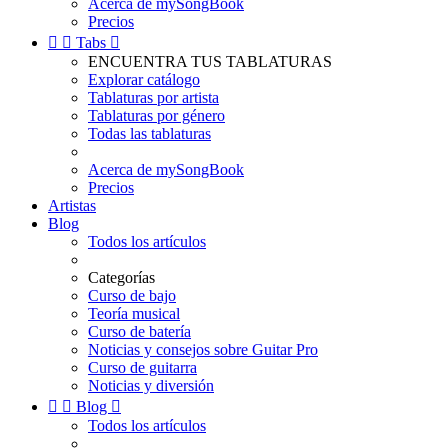
Acerca de mySongBook
Precios


Tabs

ENCUENTRA TUS TABLATURAS
Explorar catálogo
Tablaturas por artista
Tablaturas por género
Todas las tablaturas
Acerca de mySongBook
Precios
Artistas
Blog
Todos los artículos
Categorías
Curso de bajo
Teoría musical
Curso de batería
Noticias y consejos sobre Guitar Pro
Curso de guitarra
Noticias y diversión


Blog

Todos los artículos