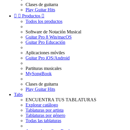
Clases de guitarra
Play Guitar Hits


Productos

Todos los productos
Software de Notación Musical
Guitar Pro 8 Win/macOS
Guitar Pro Educación
Aplicaciones móviles
Guitar Pro iOS/Android
Partituras musicales
MySongBook
Clases de guitarra
Play Guitar Hits
Tabs
ENCUENTRA TUS TABLATURAS
Explorar catálogo
Tablaturas por artista
Tablaturas por género
Todas las tablaturas