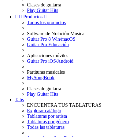
Clases de guitarra
Play Guitar Hits


Productos

Todos los productos
Software de Notación Musical
Guitar Pro 8 Win/macOS
Guitar Pro Educación
Aplicaciones móviles
Guitar Pro iOS/Android
Partituras musicales
MySongBook
Clases de guitarra
Play Guitar Hits
Tabs
ENCUENTRA TUS TABLATURAS
Explorar catálogo
Tablaturas por artista
Tablaturas por género
Todas las tablaturas