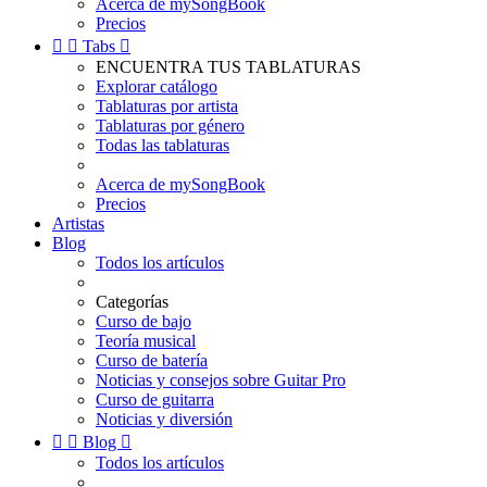
Acerca de mySongBook
Precios


Tabs

ENCUENTRA TUS TABLATURAS
Explorar catálogo
Tablaturas por artista
Tablaturas por género
Todas las tablaturas
Acerca de mySongBook
Precios
Artistas
Blog
Todos los artículos
Categorías
Curso de bajo
Teoría musical
Curso de batería
Noticias y consejos sobre Guitar Pro
Curso de guitarra
Noticias y diversión


Blog

Todos los artículos