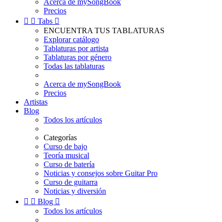
Acerca de mySongBook
Precios


Tabs

ENCUENTRA TUS TABLATURAS
Explorar catálogo
Tablaturas por artista
Tablaturas por género
Todas las tablaturas
Acerca de mySongBook
Precios
Artistas
Blog
Todos los artículos
Categorías
Curso de bajo
Teoría musical
Curso de batería
Noticias y consejos sobre Guitar Pro
Curso de guitarra
Noticias y diversión


Blog

Todos los artículos