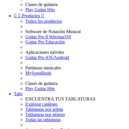
Clases de guitarra
Play Guitar Hits


Productos

Todos los productos
Software de Notación Musical
Guitar Pro 8 Win/macOS
Guitar Pro Educación
Aplicaciones móviles
Guitar Pro iOS/Android
Partituras musicales
MySongBook
Clases de guitarra
Play Guitar Hits
Tabs
ENCUENTRA TUS TABLATURAS
Explorar catálogo
Tablaturas por artista
Tablaturas por género
Todas las tablaturas