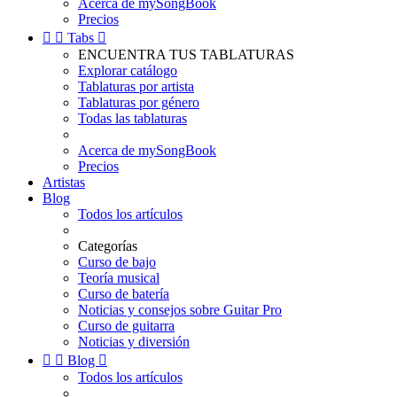
Acerca de mySongBook
Precios


Tabs

ENCUENTRA TUS TABLATURAS
Explorar catálogo
Tablaturas por artista
Tablaturas por género
Todas las tablaturas
Acerca de mySongBook
Precios
Artistas
Blog
Todos los artículos
Categorías
Curso de bajo
Teoría musical
Curso de batería
Noticias y consejos sobre Guitar Pro
Curso de guitarra
Noticias y diversión


Blog

Todos los artículos