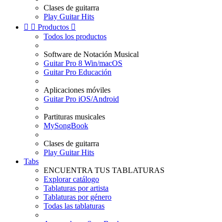
Clases de guitarra
Play Guitar Hits


Productos

Todos los productos
Software de Notación Musical
Guitar Pro 8 Win/macOS
Guitar Pro Educación
Aplicaciones móviles
Guitar Pro iOS/Android
Partituras musicales
MySongBook
Clases de guitarra
Play Guitar Hits
Tabs
ENCUENTRA TUS TABLATURAS
Explorar catálogo
Tablaturas por artista
Tablaturas por género
Todas las tablaturas