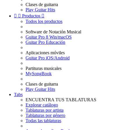
Clases de guitarra
Play Guitar Hits


Productos

Todos los productos
Software de Notación Musical
Guitar Pro 8 Win/macOS
Guitar Pro Educación
Aplicaciones móviles
Guitar Pro iOS/Android
Partituras musicales
MySongBook
Clases de guitarra
Play Guitar Hits
Tabs
ENCUENTRA TUS TABLATURAS
Explorar catálogo
Tablaturas por artista
Tablaturas por género
Todas las tablaturas