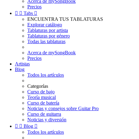
Acerca de mySongBook
Precios


Tabs

ENCUENTRA TUS TABLATURAS
Explorar catálogo
Tablaturas por artista
Tablaturas por género
Todas las tablaturas
Acerca de mySongBook
Precios
Artistas
Blog
Todos los artículos
Categorías
Curso de bajo
Teoría musical
Curso de batería
Noticias y consejos sobre Guitar Pro
Curso de guitarra
Noticias y diversión


Blog

Todos los artículos