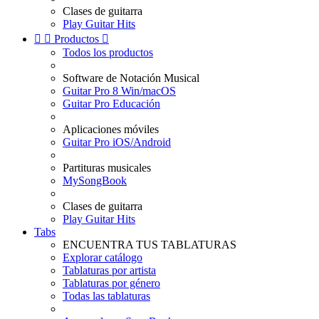
Clases de guitarra
Play Guitar Hits


Productos

Todos los productos
Software de Notación Musical
Guitar Pro 8 Win/macOS
Guitar Pro Educación
Aplicaciones móviles
Guitar Pro iOS/Android
Partituras musicales
MySongBook
Clases de guitarra
Play Guitar Hits
Tabs
ENCUENTRA TUS TABLATURAS
Explorar catálogo
Tablaturas por artista
Tablaturas por género
Todas las tablaturas