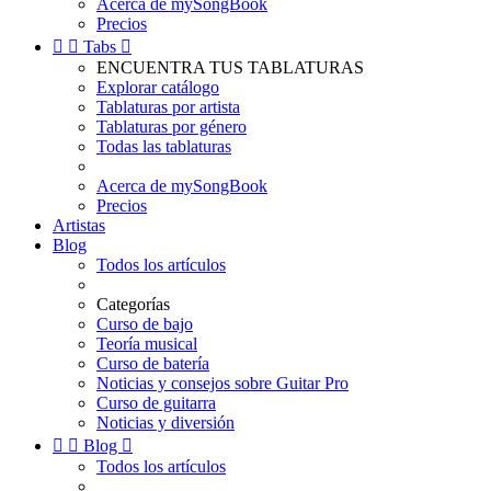
Acerca de mySongBook
Precios


Tabs

ENCUENTRA TUS TABLATURAS
Explorar catálogo
Tablaturas por artista
Tablaturas por género
Todas las tablaturas
Acerca de mySongBook
Precios
Artistas
Blog
Todos los artículos
Categorías
Curso de bajo
Teoría musical
Curso de batería
Noticias y consejos sobre Guitar Pro
Curso de guitarra
Noticias y diversión


Blog

Todos los artículos