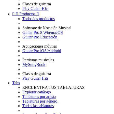
Clases de guitarra
Play Guitar Hits


Productos

Todos los productos
Software de Notación Musical
Guitar Pro 8 Win/macOS
Guitar Pro Educación
Aplicaciones móviles
Guitar Pro iOS/Android
Partituras musicales
MySongBook
Clases de guitarra
Play Guitar Hits
Tabs
ENCUENTRA TUS TABLATURAS
Explorar catálogo
Tablaturas por artista
Tablaturas por género
Todas las tablaturas