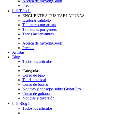
Acerca de mySongBook
Precios


Tabs

ENCUENTRA TUS TABLATURAS
Explorar catálogo
Tablaturas por artista
Tablaturas por género
Todas las tablaturas
Acerca de mySongBook
Precios
Artistas
Blog
Todos los artículos
Categorías
Curso de bajo
Teoría musical
Curso de batería
Noticias y consejos sobre Guitar Pro
Curso de guitarra
Noticias y diversión


Blog

Todos los artículos