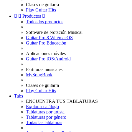
Clases de guitarra
Play Guitar Hits


Productos

Todos los productos
Software de Notación Musical
Guitar Pro 8 Win/macOS
Guitar Pro Educación
Aplicaciones móviles
Guitar Pro iOS/Android
Partituras musicales
MySongBook
Clases de guitarra
Play Guitar Hits
Tabs
ENCUENTRA TUS TABLATURAS
Explorar catálogo
Tablaturas por artista
Tablaturas por género
Todas las tablaturas