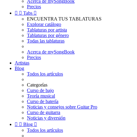
Acerca de mySongBook
Precios


Tabs

ENCUENTRA TUS TABLATURAS
Explorar catálogo
Tablaturas por artista
Tablaturas por género
Todas las tablaturas
Acerca de mySongBook
Precios
Artistas
Blog
Todos los artículos
Categorías
Curso de bajo
Teoría musical
Curso de batería
Noticias y consejos sobre Guitar Pro
Curso de guitarra
Noticias y diversión


Blog

Todos los artículos