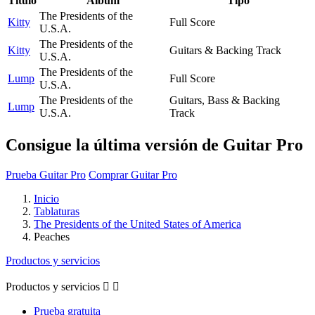
Título
Álbum
Tipo
The Presidents of the
Kitty
Full Score
U.S.A.
The Presidents of the
Kitty
Guitars & Backing Track
U.S.A.
The Presidents of the
Lump
Full Score
U.S.A.
The Presidents of the
Guitars, Bass & Backing
Lump
U.S.A.
Track
Consigue la última versión de Guitar Pro
Prueba Guitar Pro
Comprar Guitar Pro
Inicio
Tablaturas
The Presidents of the United States of America
Peaches
Productos y servicios
Productos y servicios


Prueba gratuita