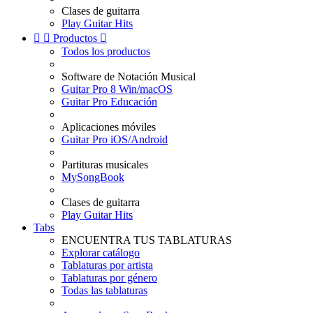
Clases de guitarra
Play Guitar Hits


Productos

Todos los productos
Software de Notación Musical
Guitar Pro 8 Win/macOS
Guitar Pro Educación
Aplicaciones móviles
Guitar Pro iOS/Android
Partituras musicales
MySongBook
Clases de guitarra
Play Guitar Hits
Tabs
ENCUENTRA TUS TABLATURAS
Explorar catálogo
Tablaturas por artista
Tablaturas por género
Todas las tablaturas