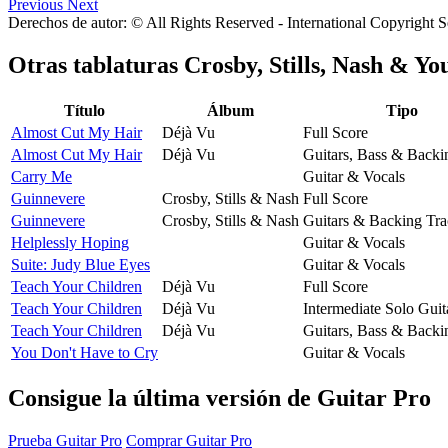
Previous
Next
Derechos de autor: © All Rights Reserved - International Copyright 
Otras tablaturas
Crosby, Stills, Nash & Yo
Título
Álbum
Tipo
Almost Cut My Hair
Déjà Vu
Full Score
Almost Cut My Hair
Déjà Vu
Guitars, Bass & Backi
Carry Me
Guitar & Vocals
Guinnevere
Crosby, Stills & Nash
Full Score
Guinnevere
Crosby, Stills & Nash
Guitars & Backing Tr
Helplessly Hoping
Guitar & Vocals
Suite: Judy Blue Eyes
Guitar & Vocals
Teach Your Children
Déjà Vu
Full Score
Teach Your Children
Déjà Vu
Intermediate Solo Guit
Teach Your Children
Déjà Vu
Guitars, Bass & Backi
You Don't Have to Cry
Guitar & Vocals
Consigue la última versión de Guitar Pro
Prueba Guitar Pro
Comprar Guitar Pro