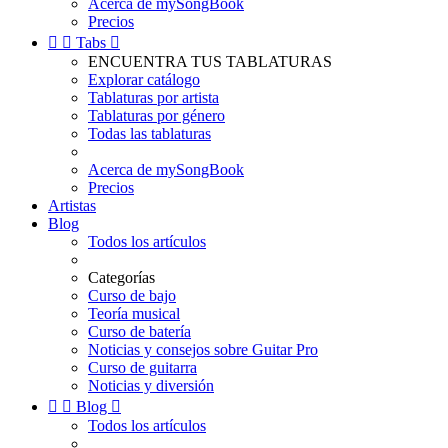
Acerca de mySongBook
Precios


Tabs

ENCUENTRA TUS TABLATURAS
Explorar catálogo
Tablaturas por artista
Tablaturas por género
Todas las tablaturas
Acerca de mySongBook
Precios
Artistas
Blog
Todos los artículos
Categorías
Curso de bajo
Teoría musical
Curso de batería
Noticias y consejos sobre Guitar Pro
Curso de guitarra
Noticias y diversión


Blog

Todos los artículos