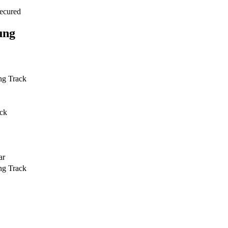
Secured
ung
ng Track
ack
ar
ng Track