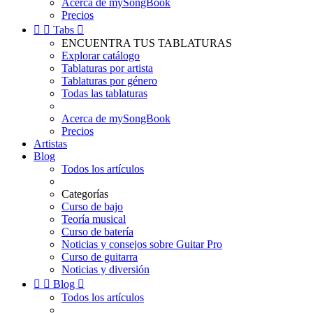
Acerca de mySongBook
Precios


Tabs

ENCUENTRA TUS TABLATURAS
Explorar catálogo
Tablaturas por artista
Tablaturas por género
Todas las tablaturas
Acerca de mySongBook
Precios
Artistas
Blog
Todos los artículos
Categorías
Curso de bajo
Teoría musical
Curso de batería
Noticias y consejos sobre Guitar Pro
Curso de guitarra
Noticias y diversión


Blog

Todos los artículos