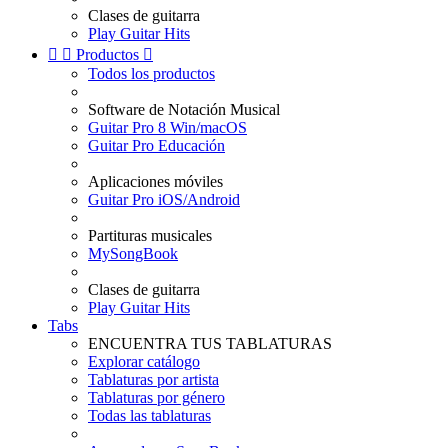
Clases de guitarra
Play Guitar Hits


Productos

Todos los productos
Software de Notación Musical
Guitar Pro 8 Win/macOS
Guitar Pro Educación
Aplicaciones móviles
Guitar Pro iOS/Android
Partituras musicales
MySongBook
Clases de guitarra
Play Guitar Hits
Tabs
ENCUENTRA TUS TABLATURAS
Explorar catálogo
Tablaturas por artista
Tablaturas por género
Todas las tablaturas