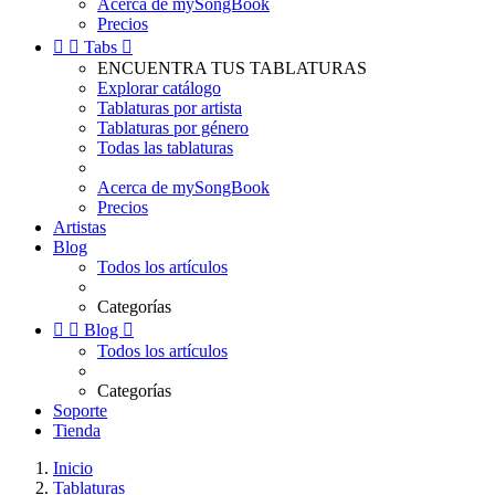
Acerca de mySongBook
Precios


Tabs

ENCUENTRA TUS TABLATURAS
Explorar catálogo
Tablaturas por artista
Tablaturas por género
Todas las tablaturas
Acerca de mySongBook
Precios
Artistas
Blog
Todos los artículos
Categorías


Blog

Todos los artículos
Categorías
Soporte
Tienda
Inicio
Tablaturas