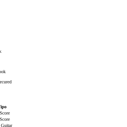
Secured
ipo
 Score
 Score
 Guitar