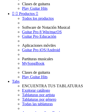
Clases de guitarra
Play Guitar Hits


Productos

Todos los productos
Software de Notación Musical
Guitar Pro 8 Win/macOS
Guitar Pro Educación
Aplicaciones móviles
Guitar Pro iOS/Android
Partituras musicales
MySongBook
Clases de guitarra
Play Guitar Hits
Tabs
ENCUENTRA TUS TABLATURAS
Explorar catálogo
Tablaturas por artista
Tablaturas por género
Todas las tablaturas