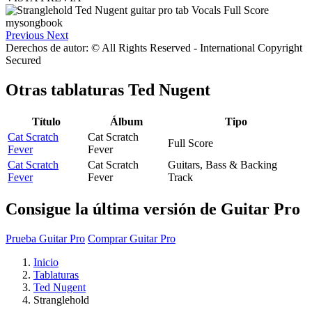
Previous
Next
Derechos de autor: © All Rights Reserved - International Copyright
Secured
Otras tablaturas
Ted Nugent
Título
Álbum
Tipo
Cat Scratch
Cat Scratch
Full Score
Fever
Fever
Cat Scratch
Cat Scratch
Guitars, Bass & Backing
Fever
Fever
Track
Consigue la última versión de Guitar Pro
Prueba Guitar Pro
Comprar Guitar Pro
Inicio
Tablaturas
Ted Nugent
Stranglehold