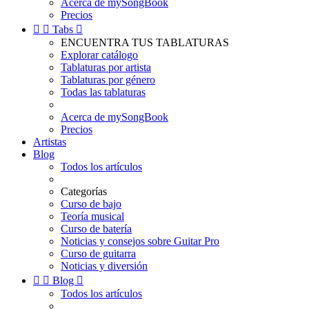
Acerca de mySongBook
Precios


Tabs

ENCUENTRA TUS TABLATURAS
Explorar catálogo
Tablaturas por artista
Tablaturas por género
Todas las tablaturas
Acerca de mySongBook
Precios
Artistas
Blog
Todos los artículos
Categorías
Curso de bajo
Teoría musical
Curso de batería
Noticias y consejos sobre Guitar Pro
Curso de guitarra
Noticias y diversión


Blog

Todos los artículos