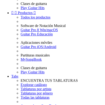
Clases de guitarra
Play Guitar Hits


Productos

Todos los productos
Software de Notación Musical
Guitar Pro 8 Win/macOS
Guitar Pro Educación
Aplicaciones móviles
Guitar Pro iOS/Android
Partituras musicales
MySongBook
Clases de guitarra
Play Guitar Hits
Tabs
ENCUENTRA TUS TABLATURAS
Explorar catálogo
Tablaturas por artista
Tablaturas por género
Todas las tablaturas