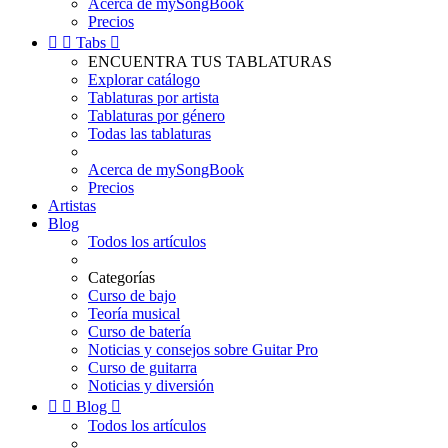
Acerca de mySongBook
Precios


Tabs

ENCUENTRA TUS TABLATURAS
Explorar catálogo
Tablaturas por artista
Tablaturas por género
Todas las tablaturas
Acerca de mySongBook
Precios
Artistas
Blog
Todos los artículos
Categorías
Curso de bajo
Teoría musical
Curso de batería
Noticias y consejos sobre Guitar Pro
Curso de guitarra
Noticias y diversión


Blog

Todos los artículos