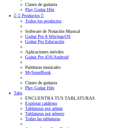
Clases de guitarra
Play Guitar Hits


Productos

Todos los productos
Software de Notación Musical
Guitar Pro 8 Win/macOS
Guitar Pro Educación
Aplicaciones móviles
Guitar Pro iOS/Android
Partituras musicales
MySongBook
Clases de guitarra
Play Guitar Hits
Tabs
ENCUENTRA TUS TABLATURAS
Explorar catálogo
Tablaturas por artista
Tablaturas por género
Todas las tablaturas