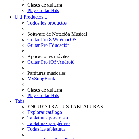
Clases de guitarra
Play Guitar Hits


Productos

Todos los productos
Software de Notación Musical
Guitar Pro 8 Win/macOS
Guitar Pro Educación
Aplicaciones móviles
Guitar Pro iOS/Android
Partituras musicales
MySongBook
Clases de guitarra
Play Guitar Hits
Tabs
ENCUENTRA TUS TABLATURAS
Explorar catálogo
Tablaturas por artista
Tablaturas por género
Todas las tablaturas