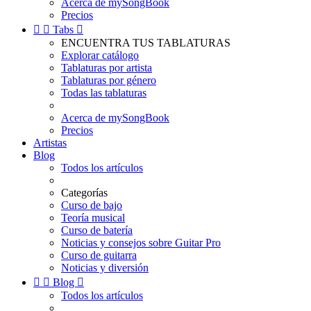
Acerca de mySongBook
Precios


Tabs

ENCUENTRA TUS TABLATURAS
Explorar catálogo
Tablaturas por artista
Tablaturas por género
Todas las tablaturas
Acerca de mySongBook
Precios
Artistas
Blog
Todos los artículos
Categorías
Curso de bajo
Teoría musical
Curso de batería
Noticias y consejos sobre Guitar Pro
Curso de guitarra
Noticias y diversión


Blog

Todos los artículos