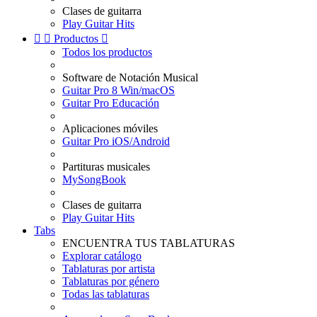
Clases de guitarra
Play Guitar Hits


Productos

Todos los productos
Software de Notación Musical
Guitar Pro 8 Win/macOS
Guitar Pro Educación
Aplicaciones móviles
Guitar Pro iOS/Android
Partituras musicales
MySongBook
Clases de guitarra
Play Guitar Hits
Tabs
ENCUENTRA TUS TABLATURAS
Explorar catálogo
Tablaturas por artista
Tablaturas por género
Todas las tablaturas