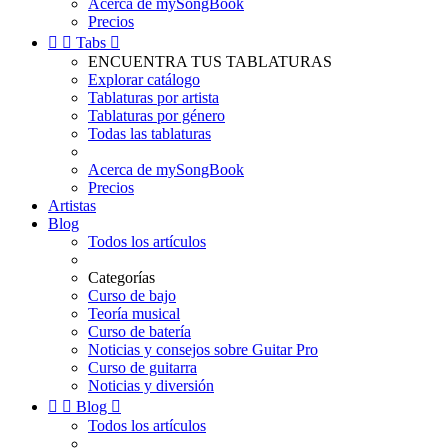
Acerca de mySongBook
Precios


Tabs

ENCUENTRA TUS TABLATURAS
Explorar catálogo
Tablaturas por artista
Tablaturas por género
Todas las tablaturas
Acerca de mySongBook
Precios
Artistas
Blog
Todos los artículos
Categorías
Curso de bajo
Teoría musical
Curso de batería
Noticias y consejos sobre Guitar Pro
Curso de guitarra
Noticias y diversión


Blog

Todos los artículos