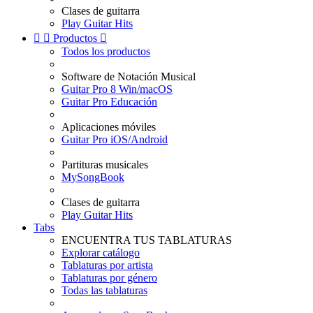
Clases de guitarra
Play Guitar Hits


Productos

Todos los productos
Software de Notación Musical
Guitar Pro 8 Win/macOS
Guitar Pro Educación
Aplicaciones móviles
Guitar Pro iOS/Android
Partituras musicales
MySongBook
Clases de guitarra
Play Guitar Hits
Tabs
ENCUENTRA TUS TABLATURAS
Explorar catálogo
Tablaturas por artista
Tablaturas por género
Todas las tablaturas