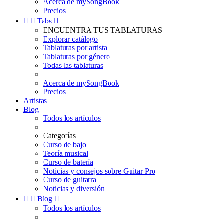
Acerca de mySongBook
Precios


Tabs

ENCUENTRA TUS TABLATURAS
Explorar catálogo
Tablaturas por artista
Tablaturas por género
Todas las tablaturas
Acerca de mySongBook
Precios
Artistas
Blog
Todos los artículos
Categorías
Curso de bajo
Teoría musical
Curso de batería
Noticias y consejos sobre Guitar Pro
Curso de guitarra
Noticias y diversión


Blog

Todos los artículos