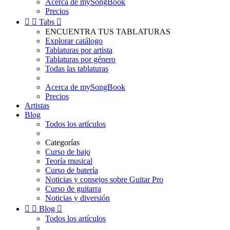
Acerca de mySongBook
Precios


Tabs

ENCUENTRA TUS TABLATURAS
Explorar catálogo
Tablaturas por artista
Tablaturas por género
Todas las tablaturas
Acerca de mySongBook
Precios
Artistas
Blog
Todos los artículos
Categorías
Curso de bajo
Teoría musical
Curso de batería
Noticias y consejos sobre Guitar Pro
Curso de guitarra
Noticias y diversión


Blog

Todos los artículos