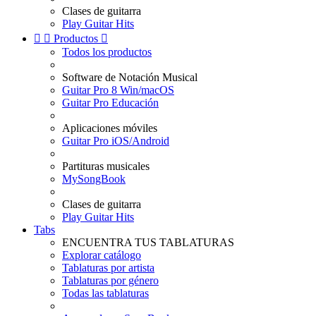
Clases de guitarra
Play Guitar Hits


Productos

Todos los productos
Software de Notación Musical
Guitar Pro 8 Win/macOS
Guitar Pro Educación
Aplicaciones móviles
Guitar Pro iOS/Android
Partituras musicales
MySongBook
Clases de guitarra
Play Guitar Hits
Tabs
ENCUENTRA TUS TABLATURAS
Explorar catálogo
Tablaturas por artista
Tablaturas por género
Todas las tablaturas