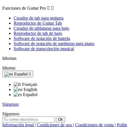
Funciones de Guitar Pro


Creador de tab para guitarra
Reproductor de Guitar Tab
Creador de tablaturas para bajo
Reproductor de tab de bajo
Software de notación de batería
Software de notación de partituras para piano
Software de transcripción musical
Idiomas
Idioma:
Español

Français
English
Español
Síguenos
Síguenos:
Información legal
|
Condiciones de uso
|
Condiciones de venta
|
Polít