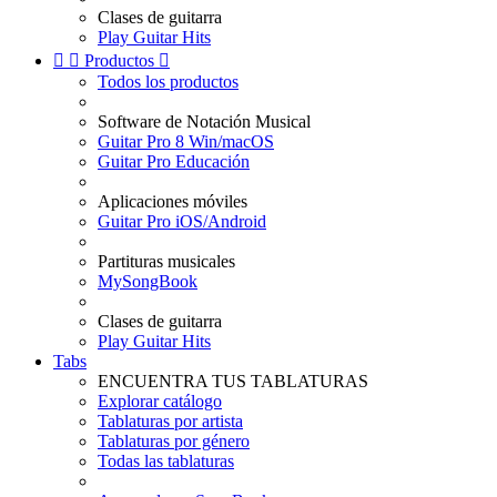
Clases de guitarra
Play Guitar Hits


Productos

Todos los productos
Software de Notación Musical
Guitar Pro 8 Win/macOS
Guitar Pro Educación
Aplicaciones móviles
Guitar Pro iOS/Android
Partituras musicales
MySongBook
Clases de guitarra
Play Guitar Hits
Tabs
ENCUENTRA TUS TABLATURAS
Explorar catálogo
Tablaturas por artista
Tablaturas por género
Todas las tablaturas