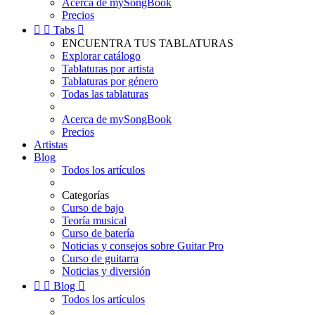
Acerca de mySongBook
Precios


Tabs

ENCUENTRA TUS TABLATURAS
Explorar catálogo
Tablaturas por artista
Tablaturas por género
Todas las tablaturas
Acerca de mySongBook
Precios
Artistas
Blog
Todos los artículos
Categorías
Curso de bajo
Teoría musical
Curso de batería
Noticias y consejos sobre Guitar Pro
Curso de guitarra
Noticias y diversión


Blog

Todos los artículos