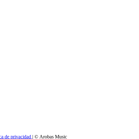
ica de privacidad
| © Arobas Music