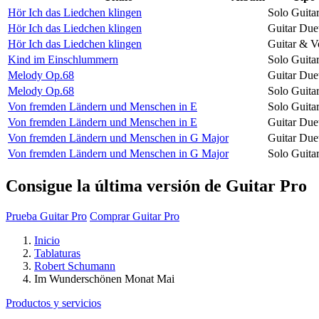
Hör Ich das Liedchen klingen
Solo Guita
Hör Ich das Liedchen klingen
Guitar Due
Hör Ich das Liedchen klingen
Guitar & V
Kind im Einschlummern
Solo Guita
Melody Op.68
Guitar Due
Melody Op.68
Solo Guita
Von fremden Ländern und Menschen in E
Solo Guita
Von fremden Ländern und Menschen in E
Guitar Due
Von fremden Ländern und Menschen in G Major
Guitar Due
Von fremden Ländern und Menschen in G Major
Solo Guita
Consigue la última versión de Guitar Pro
Prueba Guitar Pro
Comprar Guitar Pro
Inicio
Tablaturas
Robert Schumann
Im Wunderschönen Monat Mai
Productos y servicios