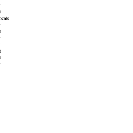
r
t
ocals
r
t
r
r
t
t
r