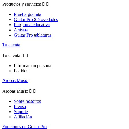
Productos y servicios


Prueba gratuita
Guitar Pro 8 Novedades
Programa educativo
Artistas
Guitar Pro tablaturas
Tu cuenta
Tu cuenta


Información personal
Pedidos
Arobas Music
Arobas Music


Sobre nosotros
Prensa
Soporte
Afiliación
Funciones de Guitar Pro