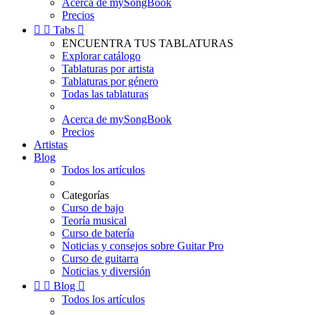
Acerca de mySongBook
Precios


Tabs

ENCUENTRA TUS TABLATURAS
Explorar catálogo
Tablaturas por artista
Tablaturas por género
Todas las tablaturas
Acerca de mySongBook
Precios
Artistas
Blog
Todos los artículos
Categorías
Curso de bajo
Teoría musical
Curso de batería
Noticias y consejos sobre Guitar Pro
Curso de guitarra
Noticias y diversión


Blog

Todos los artículos