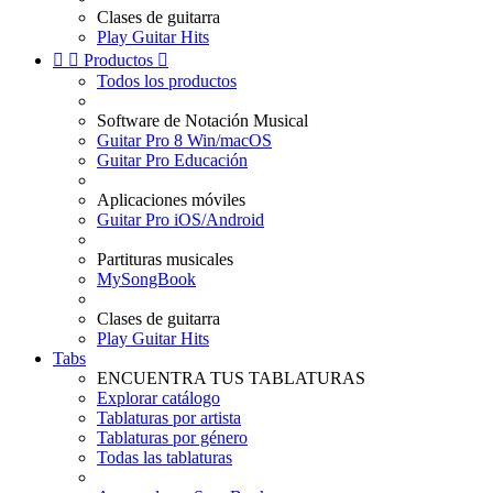
Clases de guitarra
Play Guitar Hits


Productos

Todos los productos
Software de Notación Musical
Guitar Pro 8 Win/macOS
Guitar Pro Educación
Aplicaciones móviles
Guitar Pro iOS/Android
Partituras musicales
MySongBook
Clases de guitarra
Play Guitar Hits
Tabs
ENCUENTRA TUS TABLATURAS
Explorar catálogo
Tablaturas por artista
Tablaturas por género
Todas las tablaturas