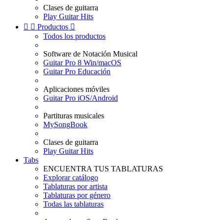
Clases de guitarra
Play Guitar Hits


Productos

Todos los productos
Software de Notación Musical
Guitar Pro 8 Win/macOS
Guitar Pro Educación
Aplicaciones móviles
Guitar Pro iOS/Android
Partituras musicales
MySongBook
Clases de guitarra
Play Guitar Hits
Tabs
ENCUENTRA TUS TABLATURAS
Explorar catálogo
Tablaturas por artista
Tablaturas por género
Todas las tablaturas