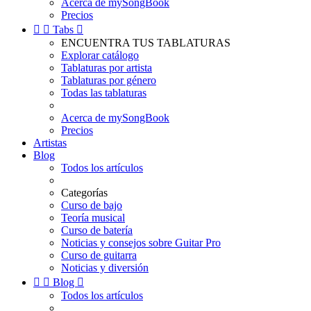
Acerca de mySongBook
Precios


Tabs

ENCUENTRA TUS TABLATURAS
Explorar catálogo
Tablaturas por artista
Tablaturas por género
Todas las tablaturas
Acerca de mySongBook
Precios
Artistas
Blog
Todos los artículos
Categorías
Curso de bajo
Teoría musical
Curso de batería
Noticias y consejos sobre Guitar Pro
Curso de guitarra
Noticias y diversión


Blog

Todos los artículos