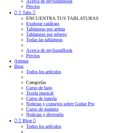
Acerca de mySongBook
Precios


Tabs

ENCUENTRA TUS TABLATURAS
Explorar catálogo
Tablaturas por artista
Tablaturas por género
Todas las tablaturas
Acerca de mySongBook
Precios
Artistas
Blog
Todos los artículos
Categorías
Curso de bajo
Teoría musical
Curso de batería
Noticias y consejos sobre Guitar Pro
Curso de guitarra
Noticias y diversión


Blog

Todos los artículos