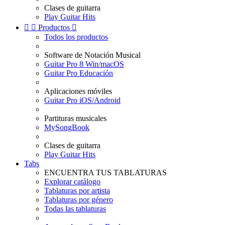
Clases de guitarra
Play Guitar Hits


Productos

Todos los productos
Software de Notación Musical
Guitar Pro 8 Win/macOS
Guitar Pro Educación
Aplicaciones móviles
Guitar Pro iOS/Android
Partituras musicales
MySongBook
Clases de guitarra
Play Guitar Hits
Tabs
ENCUENTRA TUS TABLATURAS
Explorar catálogo
Tablaturas por artista
Tablaturas por género
Todas las tablaturas