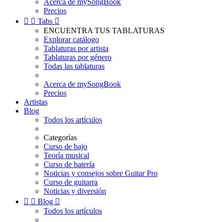
Acerca de mySongBook
Precios


Tabs

ENCUENTRA TUS TABLATURAS
Explorar catálogo
Tablaturas por artista
Tablaturas por género
Todas las tablaturas
Acerca de mySongBook
Precios
Artistas
Blog
Todos los artículos
Categorías
Curso de bajo
Teoría musical
Curso de batería
Noticias y consejos sobre Guitar Pro
Curso de guitarra
Noticias y diversión


Blog

Todos los artículos