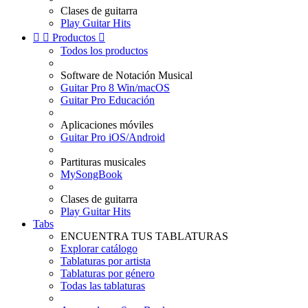
Clases de guitarra
Play Guitar Hits


Productos

Todos los productos
Software de Notación Musical
Guitar Pro 8 Win/macOS
Guitar Pro Educación
Aplicaciones móviles
Guitar Pro iOS/Android
Partituras musicales
MySongBook
Clases de guitarra
Play Guitar Hits
Tabs
ENCUENTRA TUS TABLATURAS
Explorar catálogo
Tablaturas por artista
Tablaturas por género
Todas las tablaturas