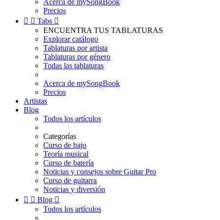
Acerca de mySongBook
Precios


Tabs

ENCUENTRA TUS TABLATURAS
Explorar catálogo
Tablaturas por artista
Tablaturas por género
Todas las tablaturas
Acerca de mySongBook
Precios
Artistas
Blog
Todos los artículos
Categorías
Curso de bajo
Teoría musical
Curso de batería
Noticias y consejos sobre Guitar Pro
Curso de guitarra
Noticias y diversión


Blog

Todos los artículos