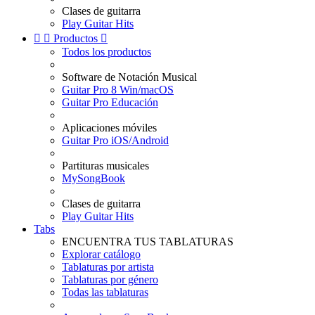
Clases de guitarra
Play Guitar Hits


Productos

Todos los productos
Software de Notación Musical
Guitar Pro 8 Win/macOS
Guitar Pro Educación
Aplicaciones móviles
Guitar Pro iOS/Android
Partituras musicales
MySongBook
Clases de guitarra
Play Guitar Hits
Tabs
ENCUENTRA TUS TABLATURAS
Explorar catálogo
Tablaturas por artista
Tablaturas por género
Todas las tablaturas