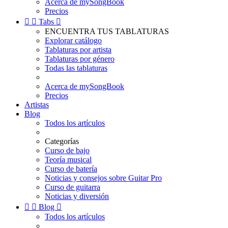
Acerca de mySongBook
Precios


Tabs

ENCUENTRA TUS TABLATURAS
Explorar catálogo
Tablaturas por artista
Tablaturas por género
Todas las tablaturas
Acerca de mySongBook
Precios
Artistas
Blog
Todos los artículos
Categorías
Curso de bajo
Teoría musical
Curso de batería
Noticias y consejos sobre Guitar Pro
Curso de guitarra
Noticias y diversión


Blog

Todos los artículos