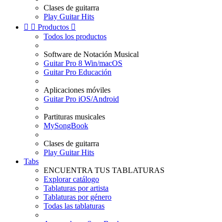
Clases de guitarra
Play Guitar Hits


Productos

Todos los productos
Software de Notación Musical
Guitar Pro 8 Win/macOS
Guitar Pro Educación
Aplicaciones móviles
Guitar Pro iOS/Android
Partituras musicales
MySongBook
Clases de guitarra
Play Guitar Hits
Tabs
ENCUENTRA TUS TABLATURAS
Explorar catálogo
Tablaturas por artista
Tablaturas por género
Todas las tablaturas