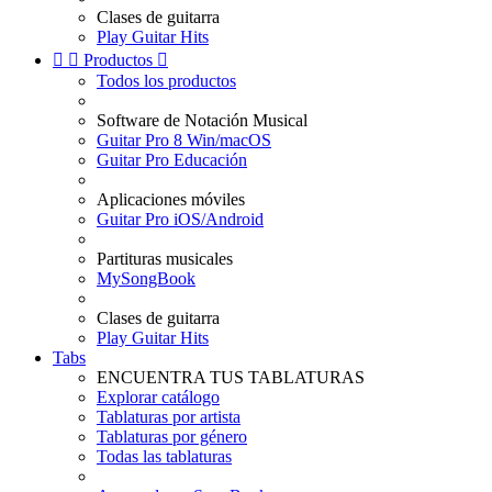
Clases de guitarra
Play Guitar Hits


Productos

Todos los productos
Software de Notación Musical
Guitar Pro 8 Win/macOS
Guitar Pro Educación
Aplicaciones móviles
Guitar Pro iOS/Android
Partituras musicales
MySongBook
Clases de guitarra
Play Guitar Hits
Tabs
ENCUENTRA TUS TABLATURAS
Explorar catálogo
Tablaturas por artista
Tablaturas por género
Todas las tablaturas