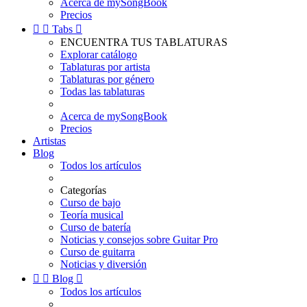
Acerca de mySongBook
Precios


Tabs

ENCUENTRA TUS TABLATURAS
Explorar catálogo
Tablaturas por artista
Tablaturas por género
Todas las tablaturas
Acerca de mySongBook
Precios
Artistas
Blog
Todos los artículos
Categorías
Curso de bajo
Teoría musical
Curso de batería
Noticias y consejos sobre Guitar Pro
Curso de guitarra
Noticias y diversión


Blog

Todos los artículos