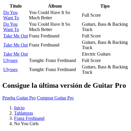
Título
Álbum
Tipo
Do You
You Could Have It So
Full Score
Want To
Much Better
Do You
You Could Have It So
Guitars, Bass & Backing
Want To
Much Better
Track
Take Me Out
Franz Ferdinand
Full Score
Guitars, Bass & Backing
Take Me Out
Franz Ferdinand
Track
Take Me Out
Electric Guitars
Ulysses
Tonight: Franz Ferdinand
Full Score
Guitars, Bass & Backing
Ulysses
Tonight: Franz Ferdinand
Track
Consigue la última versión de Guitar Pro
Prueba Guitar Pro
Comprar Guitar Pro
Inicio
Tablaturas
Franz Ferdinand
No You Girls