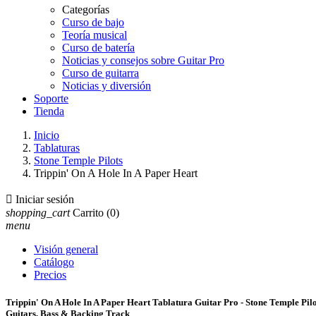
Categorías
Curso de bajo
Teoría musical
Curso de batería
Noticias y consejos sobre Guitar Pro
Curso de guitarra
Noticias y diversión
Soporte
Tienda
Inicio
Tablaturas
Stone Temple Pilots
Trippin' On A Hole In A Paper Heart

Iniciar sesión
shopping_cart
Carrito
(0)
menu
Visión general
Catálogo
Precios
Trippin' On A Hole In A Paper Heart Tablatura Guitar Pro - Stone Temple Pilo
Guitars, Bass & Backing Track