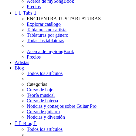
Acerca de mySongBook
Precios


Tabs

ENCUENTRA TUS TABLATURAS
Explorar catálogo
Tablaturas por artista
Tablaturas por género
Todas las tablaturas
Acerca de mySongBook
Precios
Artistas
Blog
Todos los artículos
Categorías
Curso de bajo
Teoría musical
Curso de batería
Noticias y consejos sobre Guitar Pro
Curso de guitarra
Noticias y diversión


Blog

Todos los artículos