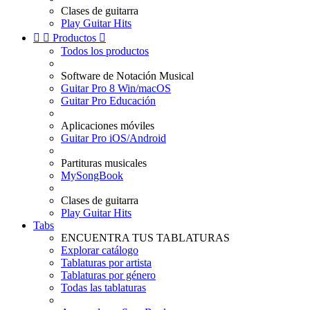
Clases de guitarra
Play Guitar Hits


Productos

Todos los productos
Software de Notación Musical
Guitar Pro 8 Win/macOS
Guitar Pro Educación
Aplicaciones móviles
Guitar Pro iOS/Android
Partituras musicales
MySongBook
Clases de guitarra
Play Guitar Hits
Tabs
ENCUENTRA TUS TABLATURAS
Explorar catálogo
Tablaturas por artista
Tablaturas por género
Todas las tablaturas